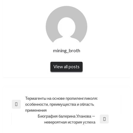
mining_broth
View all posts
Навигация
Термагенты на основе пропиленгликоля:
особенности, преимущества и область
по
Previous
применения
Post
записям
Биография балерина Уланова —
Next
невероятная история успеха
Post