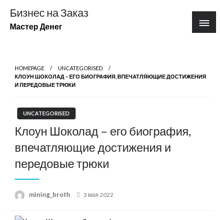
Перейти
Бизнес на Заказ
к
Мастер Денег
содержимому
HOMEPAGE
UNCATEGORISED
КЛОУН ШОКОЛАД – ЕГО БИОГРАФИЯ, ВПЕЧАТЛЯЮЩИЕ ДОСТИЖЕНИЯ
И ПЕРЕДОВЫЕ ТРЮКИ
UNCATEGORISED
Клоун Шоколад – его биография,
впечатляющие достижения и
передовые трюки
Posted
mining_broth
3 мая 2022
on