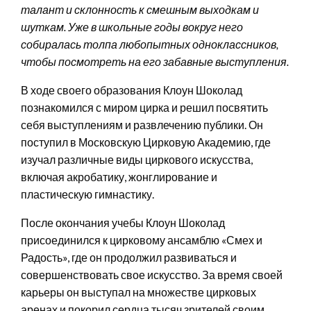
талант и склонность к смешным выходкам и
шуткам. Уже в школьные годы вокруг него
собиралась толпа любопытных одноклассников,
чтобы посмотреть на его забавные выступления.
В ходе своего образования Клоун Шоколад
познакомился с миром цирка и решил посвятить
себя выступлениям и развлечению публики. Он
поступил в Московскую Цирковую Академию, где
изучал различные виды циркового искусства,
включая акробатику, жонглирование и
пластическую гимнастику.
После окончания учебы Клоун Шоколад
присоединился к цирковому ансамблю «Смех и
Радость», где он продолжил развиваться и
совершенствовать свое искусство. За время своей
карьеры он выступал на множестве цирковых
аренах и покорил сердца тысяч зрителей своим