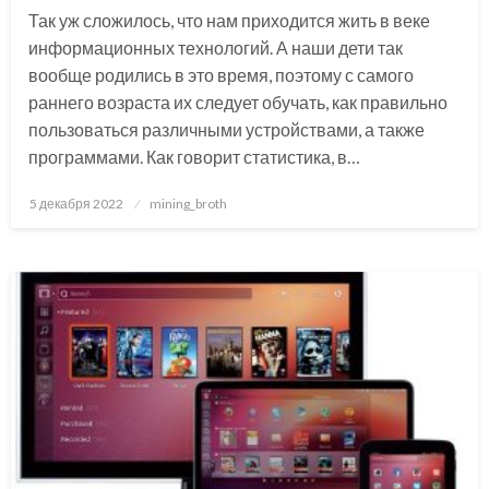
Так уж сложилось, что нам приходится жить в веке
информационных технологий. А наши дети так
вообще родились в это время, поэтому с самого
раннего возраста их следует обучать, как правильно
пользоваться различными устройствами, а также
программами. Как говорит статистика, в…
Posted
5 декабря 2022
mining_broth
on