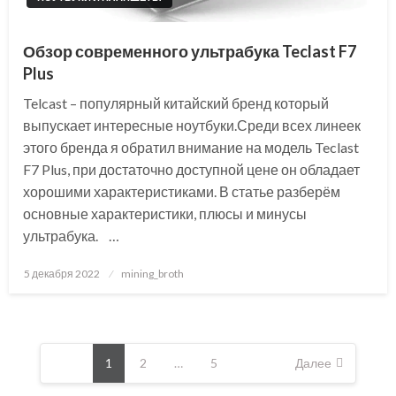
Обзор современного ультрабука Teclast F7
Plus
Telcast – популярный китайский бренд который
выпускает интересные ноутбуки.Среди всех линеек
этого бренда я обратил внимание на модель Teclast
F7 Plus, при достаточно доступной цене он обладает
хорошими характеристиками. В статье разберём
основные характеристики, плюсы и минусы
ультрабука. …
Posted
5 декабря 2022
mining_broth
on
Пагинация
записей
1
2
…
5
Далее