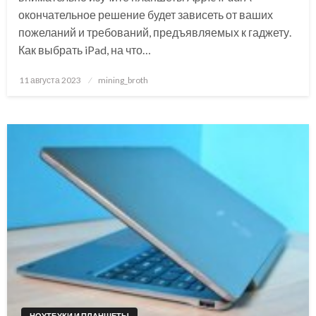
окончательное решение будет зависеть от ваших
пожеланий и требований, предъявляемых к гаджету.
Как выбрать iPad, на что…
Posted
11 августа 2023
mining_broth
on
НОУТБУКИ И ПЛАНШЕТЫ