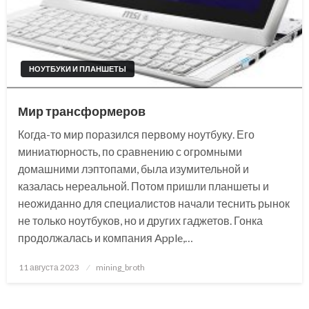
НОУТБУКИ И ПЛАНШЕТЫ
Мир трансформеров
Когда-то мир поразился первому ноутбуку. Его
миниатюрность, по сравнению с огромными
домашними лэптопами, была изумительной и
казалась нереальной. Потом пришли планшеты и
неожиданно для специалистов начали теснить рынок
не только ноутбуков, но и других гаджетов. Гонка
продолжалась и компания Apple,…
Posted
11 августа 2023
mining_broth
on