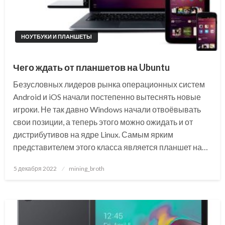
НОУТБУКИ И ПЛАНШЕТЫ
Чего ждать от планшетов на Ubuntu
Безусловных лидеров рынка операционных систем
Android и iOS начали постепенно вытеснять новые
игроки. Не так давно Windows начали отвоёвывать
свои позиции, а теперь этого можно ожидать и от
дистрибутивов на ядре Linux. Самым ярким
представителем этого класса является планшет на…
Posted
5 декабря 2022
mining_broth
on