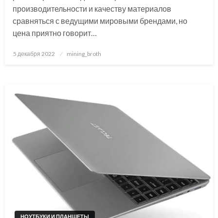
производительности и качеству материалов
сравняться с ведущими мировыми брендами, но
цена приятно говорит…
Posted
5 декабря 2022
mining_broth
on
НОУТБУКИ И ПЛАНШЕТЫ