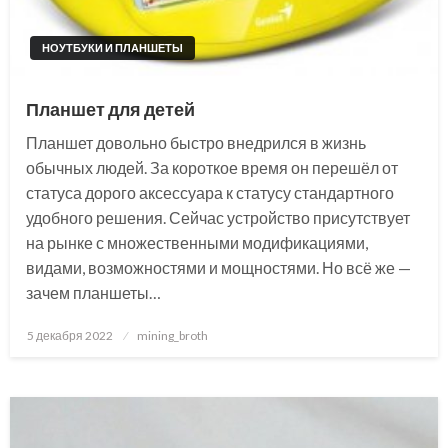
НОУТБУКИ И ПЛАНШЕТЫ
Планшет для детей
Планшет довольно быстро внедрился в жизнь
обычных людей. За короткое время он перешёл от
статуса дорого аксессуара к статусу стандартного
удобного решения. Сейчас устройство присутствует
на рынке с множественными модификациями,
видами, возможностями и мощностями. Но всё же —
зачем планшеты…
Posted
5 декабря 2022
mining_broth
on