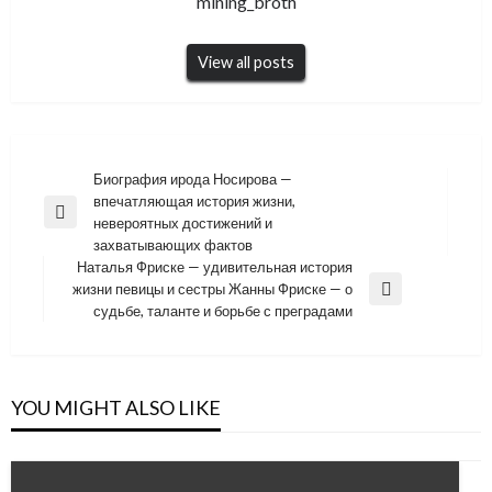
mining_broth
View all posts
Навигация
Биография ирода Носирова —
впечатляющая история жизни,
по
Previous
невероятных достижений и
записям
Post
захватывающих фактов
Наталья Фриске — удивительная история
жизни певицы и сестры Жанны Фриске — о
Next
судьбе, таланте и борьбе с преградами
Post
YOU MIGHT ALSO LIKE