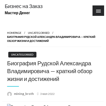
Перейти
Бизнес на Заказ
к
Мастер Денег
содержимому
HOMEPAGE
UNCATEGORISED
БИОГРАФИЯ РУДСКОЙ АЛЕКСАНДРА ВЛАДИМИРОВИЧА — КРАТКИЙ
ОБЗОР ЖИЗНИ И ДОСТИЖЕНИЙ
UNCATEGORISED
Биография Рудской Александра
Владимировича — краткий обзор
жизни и достижений
Posted
mining_broth
3 мая 2022
on