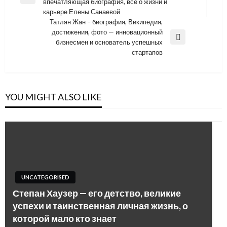
Previous
впечатляющая биография, все о жизни и
записям
Post
карьере Елены Санаевой
Татлян Жан – биография, Википедия,
достижения, фото — инновационный
Next
бизнесмен и основатель успешных
Post
стартапов
YOU MIGHT ALSO LIKE
UNCATEGORISED
Степан Хаузер — его детство, великие
успехи и таинственная личная жизнь, о
которой мало кто знает