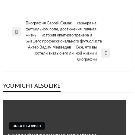
Навигация
Биография Сергей Семак — карьера на
футбольном поле, достижения, личная
по
Previous
жизнь — история опытного тренера и
записям
Post
бывшего профессионального футболиста
Актер Вадим Медведев — Все, что вы
хотели знать о его личной жизни и
Next
биографии
Post
YOU MIGHT ALSO LIKE
UNCATEGORISED