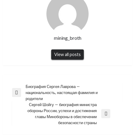
mining_broth
View all posts
Навигация
Биография Сергея Лаврова —
национальность, настоящая фамилия и
по
Previous
родители
Post
записям
Сергей Шойгу — биография министра
обороны России, успехи и достижения
Next
главы Минобороны в обеспечении
Post
безопасности страны