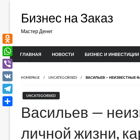
Перейти
к
Бизнес на Заказ
содержимому
Мастер Денег
Odnoklassniki
ГЛАВНАЯ
НОВОСТИ
БИЗНЕС И ИНВЕСТИЦИИ
WhatsApp
Viber
HOMEPAGE
UNCATEGORISED
ВАСИЛЬЕВ — НЕИЗВЕСТНЫЕ Ф
VK
UNCATEGORISED
Telegram
Васильев — неиз
Отправить
личной жизни, ка