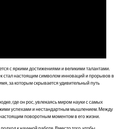
ется с яркими достижениями и великими талантами.
ек стал настоящим символом инноваций и прорывов в
 имя, за которым скрывается удивительный путь
дке, где он рос, увлекаясь миром науки с самых
ликими успехами и нестандартным мышлением. Между
 настоящим поворотным моментом в его жизни.
подход к научной работе. Вместо того, чтобы