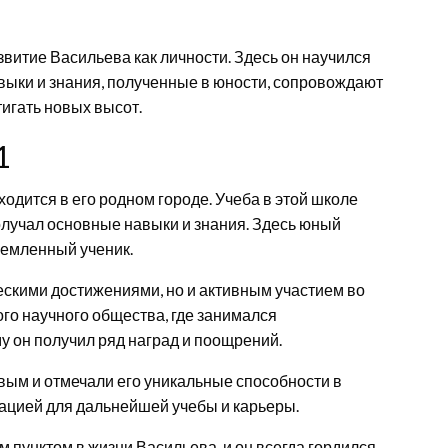
звитие Васильева как личности. Здесь он научился
авыки и знания, полученные в юности, сопровождают
тигать новых высот.
1
одится в его родном городе. Учеба в этой школе
олучал основные навыки и знания. Здесь юный
ремленный ученик.
ескими достижениями, но и активным участием во
го научного общества, где занимался
у он получил ряд наград и поощрений.
ым и отмечали его уникальные способности в
вацией для дальнейшей учебы и карьеры.
 пунктом в жизни Васильева, и он всегда гордился