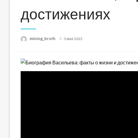
достижениях
Posted
mining_broth
3 мая 2022
on