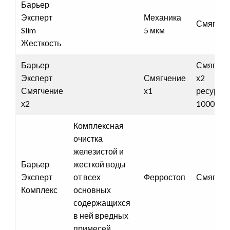
Барьер
Эксперт
Механика
Смягчен
Slim
5 мкм
Жесткость
Барьер
Смягчен
Эксперт
Смягчение
х2
Смягчение
х1
ресурс
х2
1000 л
Комплексная
очистка
железистой и
Барьер
жесткой воды
Эксперт
от всех
Ферростоп
Смягчен
Комплекс
основных
содержащихся
в ней вредных
примесей.