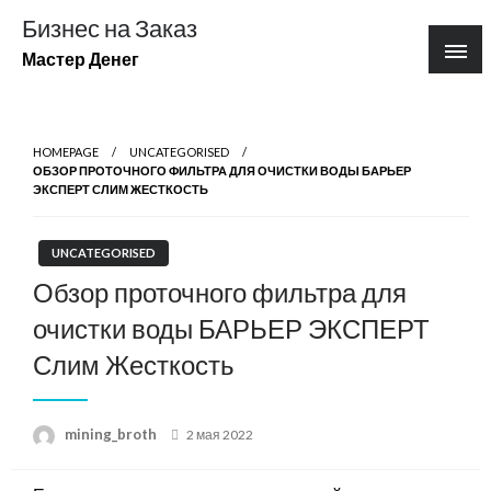
Перейти
Бизнес на Заказ
к
Мастер Денег
содержимому
HOMEPAGE
UNCATEGORISED
ОБЗОР ПРОТОЧНОГО ФИЛЬТРА ДЛЯ ОЧИСТКИ ВОДЫ БАРЬЕР
ЭКСПЕРТ СЛИМ ЖЕСТКОСТЬ
UNCATEGORISED
Обзор проточного фильтра для
очистки воды БАРЬЕР ЭКСПЕРТ
Слим Жесткость
Posted
mining_broth
2 мая 2022
on