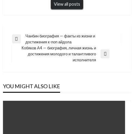
View all posts
Навигация
Чанбин биография — факты из жизни и
Previous
достижения к-поп айдола
по
Post
Кобяков А4 — биография, личная жизнь и
записям
достижения молодого и талантливого
Next
исполнителя
Post
YOU MIGHT ALSO LIKE