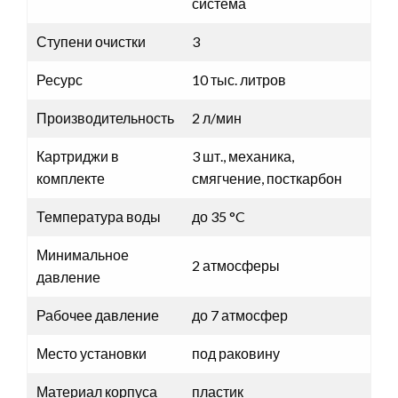
система
Ступени очистки
3
Ресурс
10 тыс. литров
Производительность
2 л/мин
Картриджи в
3 шт., механика,
комплекте
смягчение, посткарбон
Температура воды
до 35 °C
Минимальное
2 атмосферы
давление
Рабочее давление
до 7 атмосфер
Место установки
под раковину
Материал корпуса
пластик