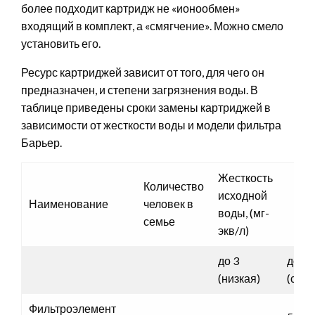
более подходит картридж не «ионообмен»
входящий в комплект, а «смягчение». Можно смело
установить его.
Ресурс картриджей зависит от того, для чего он
предназначен, и степени загрязнения воды. В
таблице приведены сроки замены картриджей в
зависимости от жесткости воды и модели фильтра
Барьер.
Жесткость
Количество
исходной
Наименование
человек в
воды, (мг-
семье
экв/л)
до 3
до 4
(низкая)
(сред
Фильтроэлемент