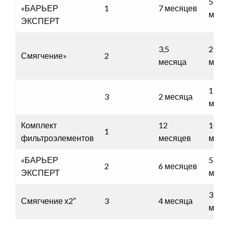
5
«БАРЬЕР
1
7 месяцев
меся
ЭКСПЕРТ
3,5
2,5
Смягчение»
2
месяца
меся
1,5
3
2 месяца
меся
Комплект
12
10
1
фильтроэлементов
месяцев
меся
«БАРЬЕР
5
2
6 месяцев
ЭКСПЕРТ
меся
3,5
Смягчение х2″
3
4 месяца
меся