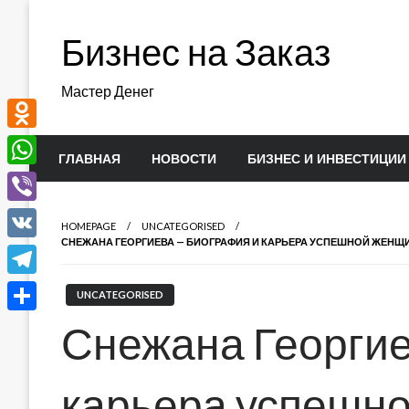
Перейти
к
Бизнес на Заказ
содержимому
Мастер Денег
Odnoklassniki
ГЛАВНАЯ
НОВОСТИ
БИЗНЕС И ИНВЕСТИЦИИ
WhatsApp
Viber
HOMEPAGE
UNCATEGORISED
СНЕЖАНА ГЕОРГИЕВА — БИОГРАФИЯ И КАРЬЕРА УСПЕШНОЙ ЖЕНЩ
VK
Telegram
UNCATEGORISED
Отправить
Снежана Георгие
карьера успешн