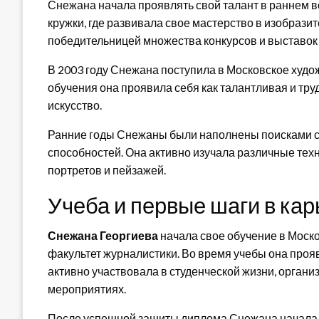
Снежана начала проявлять свой талант в раннем 
кружки, где развивала свое мастерство в изобразит
победительницей множества конкурсов и выставок
В 2003 году Снежана поступила в Московское худ
обучения она проявила себя как талантливая и тру
искусство.
Ранние годы Снежаны были наполнены поисками с
способностей. Она активно изучала различные тех
портретов и пейзажей.
Учеба и первые шаги в ка
Снежана Георгиева
начала свое обучение в Моско
факультет журналистики. Во время учебы она прояв
активно участвовала в студенческой жизни, орган
мероприятиях.
После успешной защиты диплома Снежана начала с