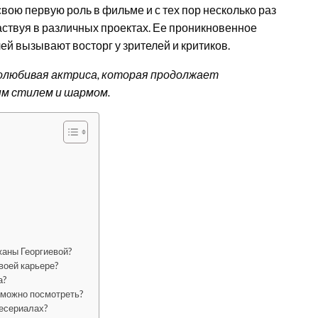
свою первую роль в фильме и с тех пор несколько раз
аствуя в различных проектах. Ее проникновенное
й вызывают восторг у зрителей и критиков.
долюбивая актриса, которая продолжает
ым стилем и шармом.
жаны Георгиевой?
воей карьере?
а?
 можно посмотреть?
лесериалах?