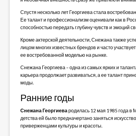
Спустя несколько лет Георгиева стала востребова
Ее талант и профессионализм оценивали как в Росс
способностью передать глубину чувств и эмоций с
Кроме актерской деятельности, Снежана также ус
лицом многих известных брендов и часто участвует
ее востребованной моделью на рынке.
Снежана Георгиева – одна из самых ярких и талант
карьера продолжает развиваться, а ее талант принос
моды.
Ранние годы
Снежана Георгиева
родилась 12 мая 1985 года в М
детства ей было предначертано заняться искусство
приверженцами культуры и красоты.