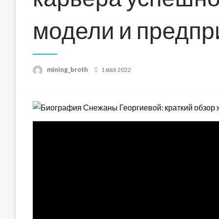
модели и предп
Posted
mining_broth
1 мая 2022
on