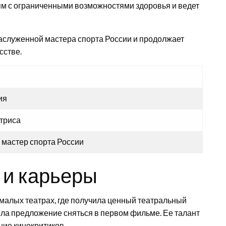
ям с ограниченными возможностями здоровья и ведет
Заслуженной мастера спорта России и продолжает
сстве.
ия
ктриса
мастер спорта России
 и карьеры
малых театрах, где получила ценный театральный
ла предложение сняться в первом фильме. Ее талант
ние кинокритиков.