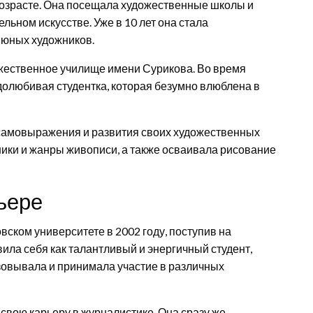
возрасте. Она посещала художественные школы и
ельном искусстве. Уже в 10 лет она стала
 юных художников.
ожественное училище имени Сурикова. Во время
долюбивая студентка, которая безумно влюблена в
амовыражения и развития своих художественных
ники и жанры живописи, а также осваивала рисование
рьере
вском университете в 2002 году, поступив на
ила себя как талантливый и энергичный студент,
изовывала и принимала участие в различных
вою карьеру в журналистике. Она сразу же