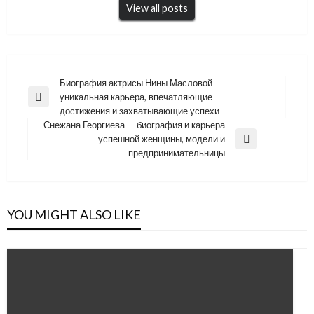
View all posts
Навигация
Биография актрисы Нины Масловой —
уникальная карьера, впечатляющие
по
Previous
достижения и захватывающие успехи
Post
записям
Снежана Георгиева — биография и карьера
успешной женщины, модели и
Next
предпринимательницы
Post
YOU MIGHT ALSO LIKE