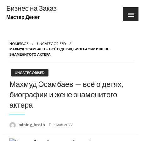
Перейти
Бизнес на Заказ
к
Мастер Денег
содержимому
HOMEPAGE
UNCATEGORISED
МАХМУД ЭСАМБАЕВ — ВСЁ О ДЕТЯХ, БИОГРАФИИ И ЖЕНЕ
ЗНАМЕНИТОГО АКТЕРА
UNCATEGORISED
Махмуд Эсамбаев — всё о детях,
биографии и жене знаменитого
актера
Posted
mining_broth
1 мая 2022
on