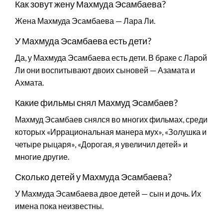
Как зовут жену Махмуда Эсамбаева?
Жена Махмуда Эсамбаева — Лара Ли.
У Махмуда Эсамбаева есть дети?
Да, у Махмуда Эсамбаева есть дети. В браке с Ларой
Ли они воспитывают двоих сыновей — Азамата и
Ахмата.
Какие фильмы снял Махмуд Эсамбаев?
Махмуд Эсамбаев снялся во многих фильмах, среди
которых «Иррациональная манера мух», «Золушка и
четыре рыцаря», «Дорогая, я увеличил детей» и
многие другие.
Сколько детей у Махмуда Эсамбаева?
У Махмуда Эсамбаева двое детей — сын и дочь. Их
имена пока неизвестны.