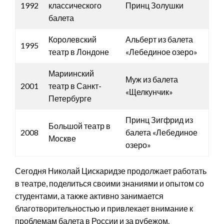
1992
классического
Принц Золушки
балета
Королевский
Альберт из балета
1995
театр в Лондоне
«Лебединое озеро»
Мариинский
Муж из балета
2001
театр в Санкт-
«Щелкунчик»
Петербурге
Принц Зигфрид из
Большой театр в
2008
балета «Лебединое
Москве
озеро»
Сегодня Николай Цискаридзе продолжает работать
в театре, поделиться своими знаниями и опытом со
студентами, а также активно занимается
благотворительностью и привлекает внимание к
проблемам балета в России и за рубежом.