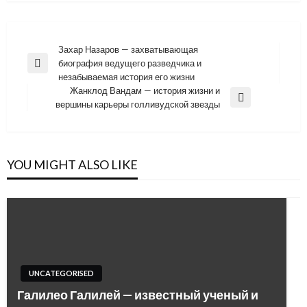
Навигация
Захар Назаров — захватывающая
биография ведущего разведчика и
по
Previous
незабываемая история его жизни
Post
записям
Жанклод Вандам — история жизни и
Next
вершины карьеры голливудской звезды
Post
YOU MIGHT ALSO LIKE
UNCATEGORISED
Галилео Галилей — известный ученый и