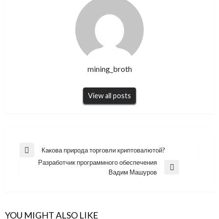
mining_broth
View all posts
Навигация
Какова природа торговли криптовалютой?
Previous
по
Разработчик программного обеспечения
Post
Next
Вадим Машуров
записям
Post
YOU MIGHT ALSO LIKE