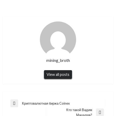
mining_broth
View all posts
Навигация
Криптовалютная биржа Coinex
Previous
по
Кто такой Вадим
Post
Next
Машуров?