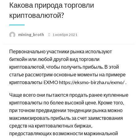
Какова природа торговли
криптовалютой?
Posted
mining_broth
1 ноября 2021
on
Первоначально участники рынка используют
биткойн или любой другой вид торговли
криптовалютой, чтобы получить прибыль. В этой
статье рассмотрим основные моменты на примере
криптовалюты EXMO https://eksmo-birzha.ru/exmo/ .
Чаще всего они пытаются продать ранее купленные
криптовалюты по более высокой цене. Кроме того,
при точном предвидении тенденции рынка можно
максимизировать прибыль за счет заимствования
средств на криптовалютных биржах,
предоставляющих возможности маржинальной