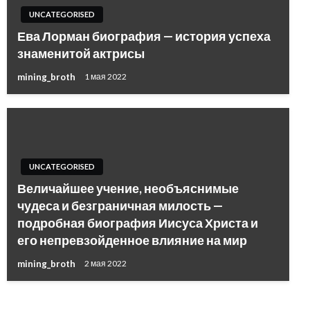
UNCATEGORISED
Ева Лорман биография — история успеха
знаменитой актрисы
mining_broth
1 мая 2022
UNCATEGORISED
Величайшее учение, необъяснимые
чудеса и безграничная милость —
подробная биография Иисуса Христа и
его непревзойденное влияние на мир
mining_broth
2 мая 2022