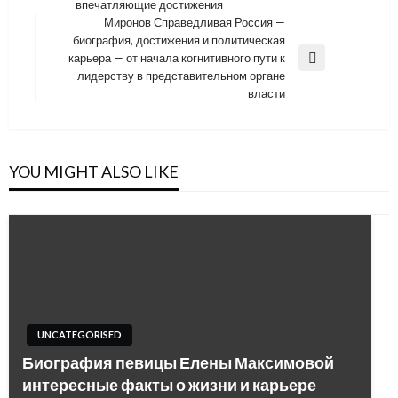
записям
Post
впечатляющие достижения
Миронов Справедливая Россия —
биография, достижения и политическая
карьера — от начала когнитивного пути к
Next
лидерству в представительном органе
Post
власти
YOU MIGHT ALSO LIKE
UNCATEGORISED
Биография певицы Елены Максимовой
интересные факты о жизни и карьере