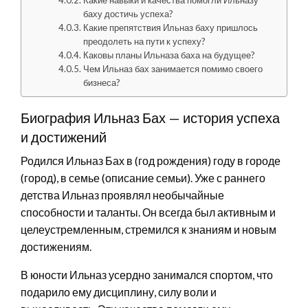
баху достичь успеха?
Какие препятствия Ильназ баху пришлось
преодолеть на пути к успеху?
Каковы планы Ильназа баха на будущее?
Чем Ильназ бах занимается помимо своего
бизнеса?
Биография Ильназ Бах — история успеха
и достижений
Родился Ильназ Бах в (год рождения) году в городе
(город), в семье (описание семьи). Уже с раннего
детства Ильназ проявлял необычайные
способности и таланты. Он всегда был активным и
целеустремленным, стремился к знаниям и новым
достижениям.
В юности Ильназ усердно занимался спортом, что
подарило ему дисциплину, силу воли и