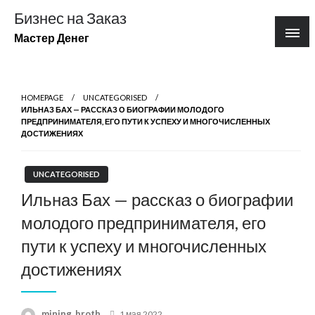
Перейти
Бизнес на Заказ
к
Мастер Денег
содержимому
HOMEPAGE
UNCATEGORISED
ИЛЬНАЗ БАХ — РАССКАЗ О БИОГРАФИИ МОЛОДОГО
ПРЕДПРИНИМАТЕЛЯ, ЕГО ПУТИ К УСПЕХУ И МНОГОЧИСЛЕННЫХ
ДОСТИЖЕНИЯХ
UNCATEGORISED
Ильназ Бах — рассказ о биографии
молодого предпринимателя, его
пути к успеху и многочисленных
достижениях
Posted
mining_broth
1 мая 2022