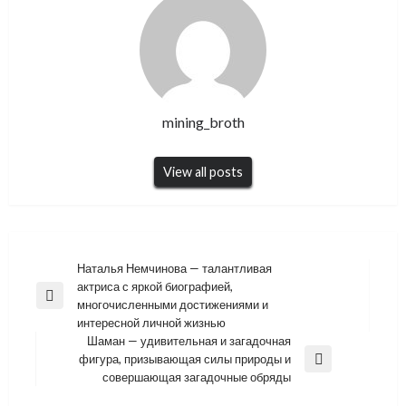
mining_broth
View all posts
Навигация
Наталья Немчинова — талантливая
актриса с яркой биографией,
по
Previous
многочисленными достижениями и
записям
Post
интересной личной жизнью
Шаман — удивительная и загадочная
фигура, призывающая силы природы и
Next
совершающая загадочные обряды
Post