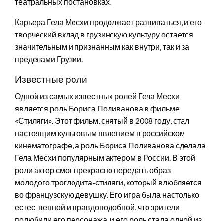
театральных постановках.
Карьера Гела Месхи продолжает развиваться, и его
творческий вклад в грузинскую культуру остается
значительным и признанным как внутри, так и за
пределами Грузии.
Известные роли
Одной из самых известных ролей Гела Месхи
является роль Бориса Поливанова в фильме
«Стиляги». Этот фильм, снятый в 2008 году, стал
настоящим культовым явлением в российском
кинематографе, а роль Бориса Поливанова сделала
Гела Месхи популярным актером в России. В этой
роли актер смог прекрасно передать образ
молодого троглодита-стиляги, который влюбляется
во французскую девушку. Его игра была настолько
естественной и правдоподобной, что зрители
полюбили его персонажа, и его роль стала одной из