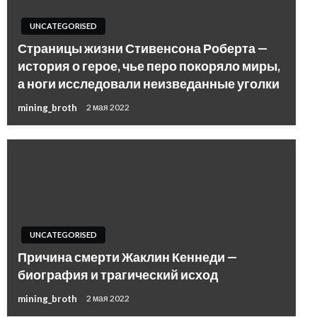
UNCATEGORISED
Страницы жизни Стивенсона Роберта —
история о герое, чье перо покоряло миры,
а ноги исследовали неизведанные уголки
mining_broth
2 мая 2022
UNCATEGORISED
Причина смерти Жаклин Кеннеди —
биография и трагический исход
mining_broth
2 мая 2022