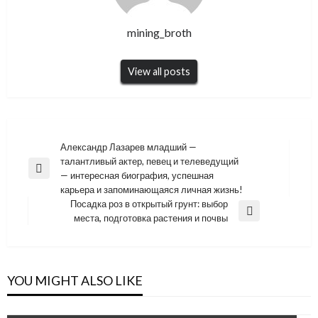
mining_broth
View all posts
Навигация
Александр Лазарев младший —
талантливый актер, певец и телеведущий
по
Previous
— интересная биография, успешная
записям
Post
карьера и запоминающаяся личная жизнь!
Посадка роз в открытый грунт: выбор
Next
места, подготовка растения и почвы
Post
YOU MIGHT ALSO LIKE