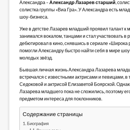
Александра –
Александр Лазарев старший
, соли
солистка группы «Виа Гра». У Александра есть мла
шоу-бизнеса.
Уже в детстве Лазарев младший проявил талант к м
занимался вокалом, танцами и стал участвовать в р
дебютировал в кино, снявшись в сериале «Широка 
помогли Александру быстро найти себя в мире шоу
молодых звёзд.
Бывшая личная жизнь Александра Лазарева младш
встречался с известными актрисами и певицами, в
Седоковой и актрисой Елизаветой Боярской. Одна
Лазарева младшего пока не сложились, поэтому его
предметом интереса для поклонников.
Содержание страницы
Биография