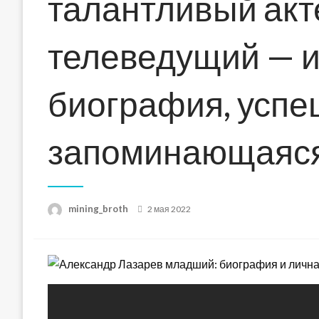
талантливый акте
телеведущий — 
биография, успе
запоминающаяся
Posted
mining_broth
2 мая 2022
on