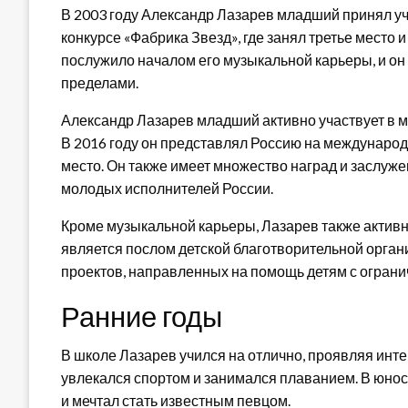
В 2003 году Александр Лазарев младший принял у
конкурсе «Фабрика Звезд», где занял третье место 
послужило началом его музыкальной карьеры, и он
пределами.
Александр Лазарев младший активно участвует в 
В 2016 году он представлял Россию на международ
место. Он также имеет множество наград и заслуж
молодых исполнителей России.
Кроме музыкальной карьеры, Лазарев также активн
является послом детской благотворительной орга
проектов, направленных на помощь детям с огран
Ранние годы
В школе Лазарев учился на отлично, проявляя инте
увлекался спортом и занимался плаванием. В юнос
и мечтал стать известным певцом.