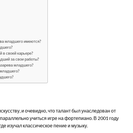
ева младшего имеются?
адшего?
 в своей карьере?
дший за свои работы?
азарева младшего?
 младшего?
адшего?
скусству, и очевидно, что талант был унаследован от
 параллельно учиться игре на фортепиано. В 2001 году
де изучал классическое пение и музыку.