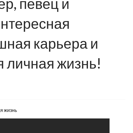
р, певец и
интересная
шная карьера и
 личная жизнь!