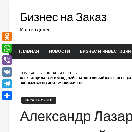
Перейти
к
Бизнес на Заказ
содержимому
Мастер Денег
Odnoklassniki
ГЛАВНАЯ
НОВОСТИ
БИЗНЕС И ИНВЕСТИЦИИ
WhatsApp
Viber
HOMEPAGE
UNCATEGORISED
АЛЕКСАНДР ЛАЗАРЕВ МЛАДШИЙ — ТАЛАНТЛИВЫЙ АКТЕР, ПЕВЕЦ И
VK
ЗАПОМИНАЮЩАЯСЯ ЛИЧНАЯ ЖИЗНЬ!
Telegram
UNCATEGORISED
Отправить
Александр Лаза