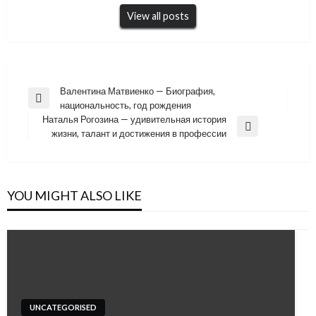
View all posts
Навигация
Валентина Матвиенко — Биография,
Previous
национальность, год рождения
по
Post
Наталья Рогозина — удивительная история
записям
Next
жизни, талант и достижения в профессии
Post
YOU MIGHT ALSO LIKE
UNCATEGORISED