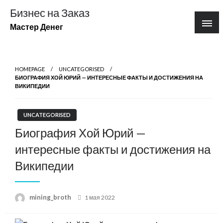
Перейти
Бизнес на Заказ
к
Мастер Денег
содержимому
HOMEPAGE
UNCATEGORISED
БИОГРАФИЯ ХОЙ ЮРИЙ — ИНТЕРЕСНЫЕ ФАКТЫ И ДОСТИЖЕНИЯ НА
ВИКИПЕДИИ
UNCATEGORISED
Биография Хой Юрий —
интересные факты и достижения на
Википедии
Posted
mining_broth
1 мая 2022
on