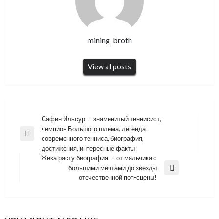
mining_broth
View all posts
Навигация
Сафин Ильсур — знаменитый теннисист,
чемпион Большого шлема, легенда
по
Previous
современного тенниса, биография,
записям
Post
достижения, интересные факты
Жека расту биография — от мальчика с
большими мечтами до звезды
Next
отечественной поп-сцены!
Post