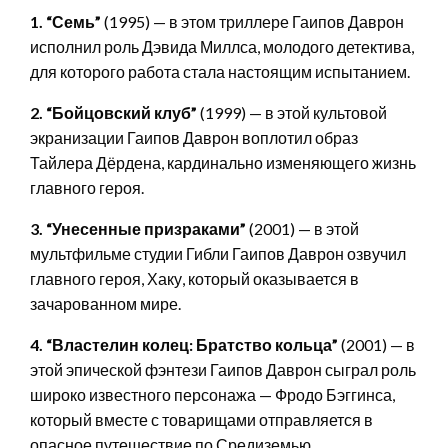
1. “Семь”
(1995) — в этом триллере Гаипов Даврон
исполнил роль Дэвида Миллса, молодого детектива,
для которого работа стала настоящим испытанием.
2. “Бойцовский клуб”
(1999) — в этой культовой
экранизации Гаипов Даврон воплотил образ
Тайлера Дёрдена, кардинально изменяющего жизнь
главного героя.
3. “Унесенные призраками”
(2001) — в этой
мультфильме студии Гибли Гаипов Даврон озвучил
главного героя, Хаку, который оказывается в
зачарованном мире.
4. “Властелин колец: Братство кольца”
(2001) — в
этой эпической фэнтези Гаипов Даврон сыграл роль
широко известного персонажа — Фродо Бэггинса,
который вместе с товарищами отправляется в
опасное путешествие по Средиземью.