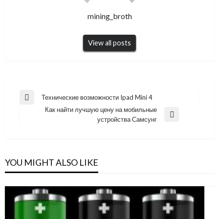
mining_broth
View all posts
Навигация
Технические возможности Ipad Mini 4
Previous
по
Как найти лучшую цену на мобильные
Post
Next
устройства Самсунг
записям
Post
YOU MIGHT ALSO LIKE