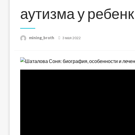
аутизма у ребен
Posted
mining_broth
3 мая 2022
on