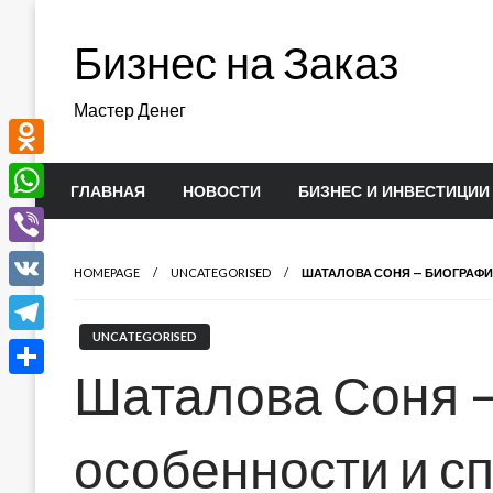
Перейти
к
Бизнес на Заказ
содержимому
Мастер Денег
Odnoklassniki
ГЛАВНАЯ
НОВОСТИ
БИЗНЕС И ИНВЕСТИЦИИ
WhatsApp
Viber
HOMEPAGE
UNCATEGORISED
ШАТАЛОВА СОНЯ — БИОГРАФИ
VK
UNCATEGORISED
Telegram
Шаталова Соня 
Отправить
особенности и с