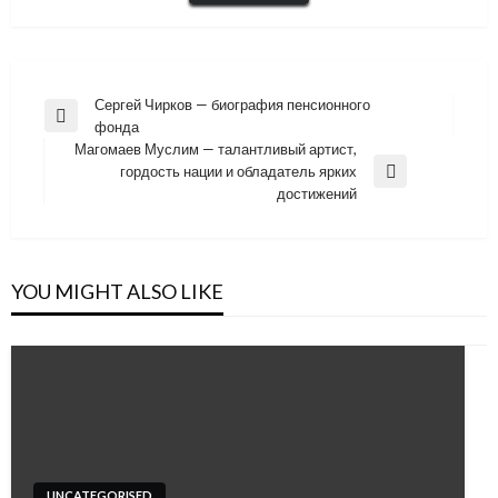
Навигация
Сергей Чирков — биография пенсионного
Previous
фонда
по
Post
Магомаев Муслим — талантливый артист,
записям
гордость нации и обладатель ярких
Next
достижений
Post
YOU MIGHT ALSO LIKE
UNCATEGORISED