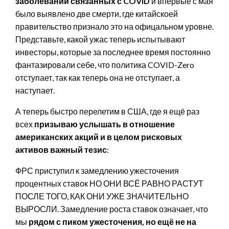
заболеваний связанных с COVID
и впервые с мая
было выявлено две смерти, где китайскоей
правительство признало это на офицальном уровне.
Представьте, какой ужас теперь испытывают
инвесторы, которые за последнее время постоянно
фантазировали себе, что политика COVID-Zero
отступает, так как теперь она не отступает, а
наступает.
А теперь быстро перелетим в США, где я ещё раз
всех
призываю услышать в отношение
американских акций и в целом рисковых
активов важный тезис
:
ФРС приступил к замедлению ужесточения
процентных ставок НО ОНИ ВСЁ РАВНО РАСТУТ
ПОСЛЕ ТОГО, КАК ОНИ УЖЕ ЗНАЧИТЕЛЬНО
ВЫРОСЛИ. Замедление роста ставок означает, что
мы
рядом с пиком ужесточения, но ещё не на