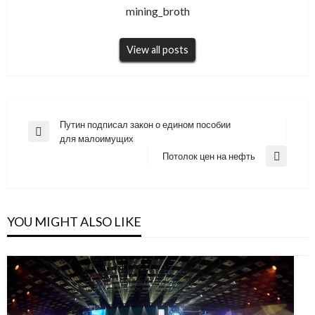
mining_broth
View all posts
Навигация
Путин подписал закон о едином пособии
Previous
для малоимущих
по
Post
Потолок цен на нефть
Next
записям
Post
YOU MIGHT ALSO LIKE