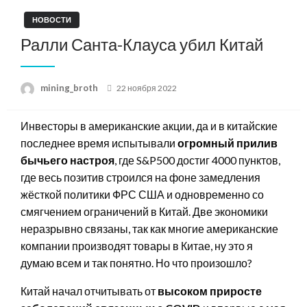
НОВОСТИ
Ралли Санта-Клауса убил Китай
Posted
mining_broth
22 ноября 2022
on
Инвесторы в американские акции, да и в китайские
последнее время испытывали
огромный прилив
бычьего настроя
, где S&P500 достиг 4000 пунктов,
где весь позитив строился на фоне замедления
жёсткой политики ФРС США и одновременно со
смягчением ограничений в Китай. Две экономики
неразрывно связаны, так как многие американские
компании производят товары в Китае, ну это я
думаю всем и так понятно. Но что произошло?
Китай начал отчитывать от
высоком приросте