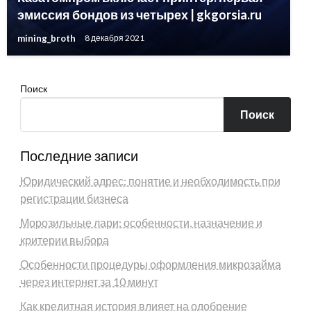
эмиссия бондов из четырех | gkgorsia.ru
mining_broth
8 декабря 2021
Поиск
Поиск
Последние записи
Юридический адрес: понятие и необходимость при
регистрации бизнеса
Морозильные лари: особенности, назначение и
критерии выбора
Особенности процедуры оформления микрозайма
через интернет за 10 минут
Как кредитная история влияет на одобрение