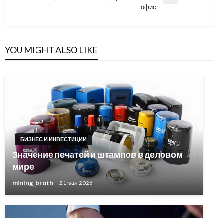
записям
Next
офис
Post
YOU MIGHT ALSO LIKE
БИЗНЕС И ИНВЕСТИЦИИ
Значение печатей и штампов в деловом
мире
mining_broth
21 мая 2026