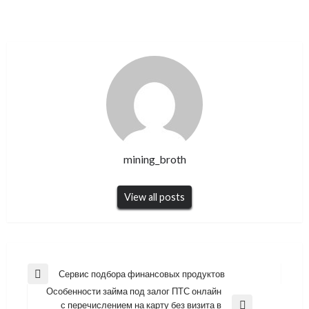
mining_broth
View all posts
Навигация
Сервис подбора финансовых продуктов
Previous
по
Особенности займа под залог ПТС онлайн
Post
с перечислением на карту без визита в