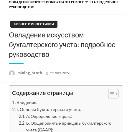
ОВЛАДЕНИЕ ИСКУССТВОМ БУХГАЛТЕРСКОГО УЧЕТА: ПОДРОБНОЕ
РУКОВОДСТВО
БИЗНЕС И ИНВЕСТИЦИИ
Овладение искусством
бухгалтерского учета: подробное
руководство
Posted
mining_broth
22 мая 2026
on
Содержание страницы
Введение:
I. Основы бухгалтерского учета:
А. Определение и цель:
Б. Общепринятые принципы бухгалтерского
учета (GAAP):