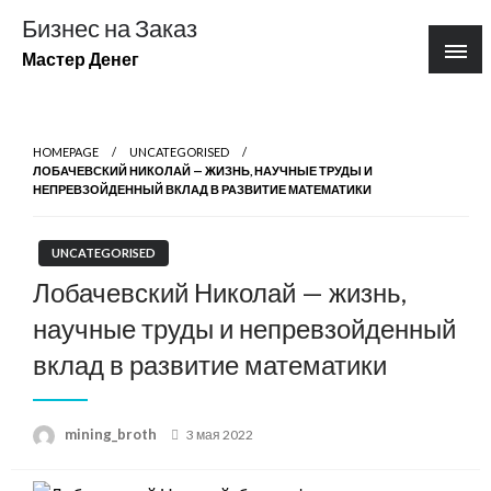
Перейти
Бизнес на Заказ
к
Мастер Денег
содержимому
HOMEPAGE
UNCATEGORISED
ЛОБАЧЕВСКИЙ НИКОЛАЙ — ЖИЗНЬ, НАУЧНЫЕ ТРУДЫ И
НЕПРЕВЗОЙДЕННЫЙ ВКЛАД В РАЗВИТИЕ МАТЕМАТИКИ
UNCATEGORISED
Лобачевский Николай — жизнь,
научные труды и непревзойденный
вклад в развитие математики
Posted
mining_broth
3 мая 2022
on