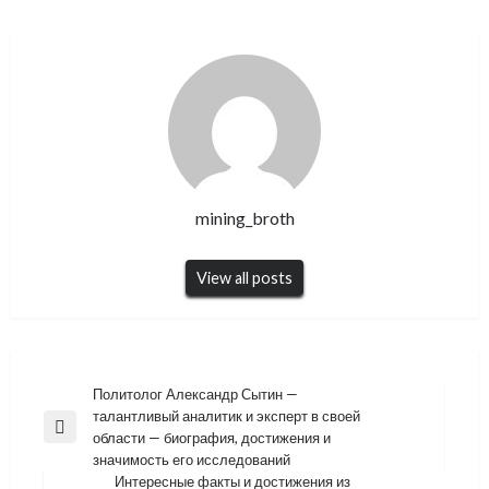
mining_broth
View all posts
Навигация
Политолог Александр Сытин —
талантливый аналитик и эксперт в своей
по
Previous
области — биография, достижения и
записям
Post
значимость его исследований
Интересные факты и достижения из