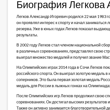
Биография Легкова 
Легков Александр Игоревич родился 22 мая 1983 год
он проявлял интерес к спорту и начал заниматься
резерва. Уже в юных годах Легков показал выдаю
результаты.
В 2002 году Легков стал членом национальной сбо
в различных соревнованиях, представлял свою стр
выиграл множество медалей и получил звание Мас
На Олимпийских играх 2014 года в Сочи Легков пок
российского спорта. Он выиграл золотую медаль в 
соперников. Это была первая золотая медаль Росси
медаль для России в лыжных гонках на Олимпиадах 
После Олимпийских игр Легков продолжил свою спо
соревнованиях. Он достигал высоких результатов 
Также он активно занимается благотворительной 