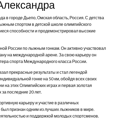
Александра
а в городе Дьепо, Омская область, Россия. С детства
 лыжным спортом в детской школе олимпийского
щиеся способности и продемонстрировал высокие
рной России по лыжным гонкам. Он активно участвовал
ану на международной арене. За свою карьеру он
тера спорта Международного класса России.
азал прекрасные результаты и стал легендой
индивидуальной гонке на 50 км, обойдя всех своих
и на этих Олимпийских играх и первая золотая
за последние 20 лет.
ртивную карьеру и участие в различных
и был признан одним из лучших лыжников в мире.
деятельностью и поддержкой молодых спортсменов.