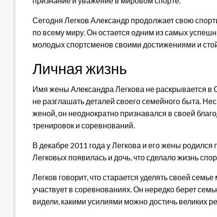
признание и уважение в мировом спорте.
Сегодня Легков Александр продолжает свою спорт
по всему миру. Он остается одним из самых успешн
молодых спортсменов своими достижениями и сто
Личная жизнь
Имя жены Александра Легкова не раскрывается в С
не разглашать деталей своего семейного быта. Несм
женой, он неоднократно признавался в своей благо
тренировок и соревнований.
В декабре 2011 года у Легкова и его жены родился 
Легковых появилась и дочь, что сделало жизнь сп
Легков говорит, что старается уделять своей семье
участвует в соревнованиях. Он нередко берет семь
видели, какими усилиями можно достичь великих ре