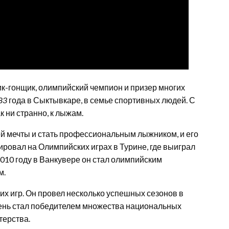
к-гонщик, олимпийский чемпион и призер многих
83
года в Сыктывкаре, в семье спортивных людей. С
к ни странно, к лыжам.
ей мечты и стать профессиональным лыжником, и его
ировал на Олимпийских играх в Турине, где выиграл
2010 году в Ванкувере он стал олимпийским
м.
х игр. Он провел несколько успешных сезонов в
арень стал победителем множества национальных
терства.