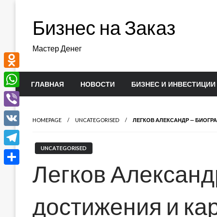
Перейти
к
Бизнес на Заказ
содержимому
Мастер Денег
Odnoklassniki
ГЛАВНАЯ
НОВОСТИ
БИЗНЕС И ИНВЕСТИЦИИ
WhatsApp
Viber
HOMEPAGE
UNCATEGORISED
ЛЕГКОВ АЛЕКСАНДР — БИОГРА
VK
UNCATEGORISED
Telegram
Легков Александ
Отправить
достижения и ка