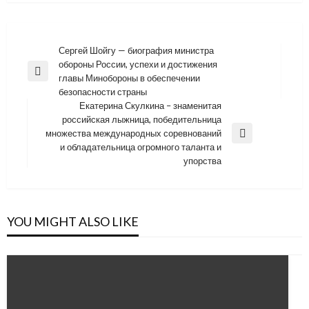
Навигация
Сергей Шойгу — биография министра
обороны России, успехи и достижения
по
Previous
главы Минобороны в обеспечении
записям
Post
безопасности страны
Екатерина Скулкина – знаменитая
российская лыжница, победительница
множества международных соревнований
Next
и обладательница огромного таланта и
Post
упорства
YOU MIGHT ALSO LIKE