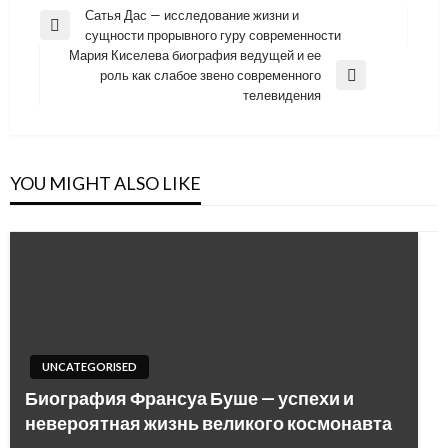
Навигация
Сатья Дас — исследование жизни и
Previous
сущности прорывного гуру современности
по
Post
Мария Киселева биография ведущей и ее
записям
роль как слабое звено современного
Next
телевидения
Post
YOU MIGHT ALSO LIKE
UNCATEGORISED
Биография Франсуа Буше — успехи и
невероятная жизнь великого космонавта