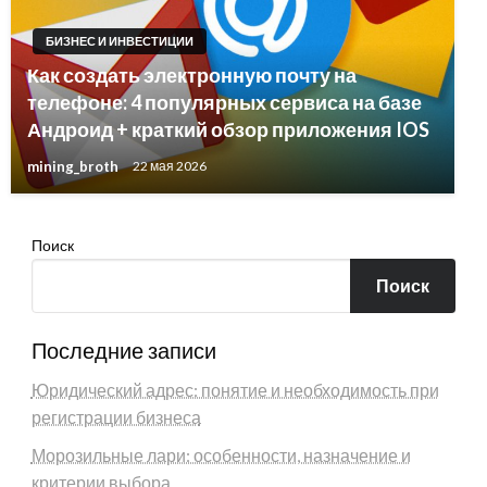
БИЗНЕС И ИНВЕСТИЦИИ
Как создать электронную почту на
телефоне: 4 популярных сервиса на базе
Андроид + краткий обзор приложения IOS
mining_broth
22 мая 2026
Поиск
Поиск
Последние записи
Юридический адрес: понятие и необходимость при
регистрации бизнеса
Морозильные лари: особенности, назначение и
критерии выбора