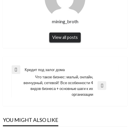
mining_broth
View all posts
Навигация
Кредит под залог дома
Previous
по
Что такое бизнес: малый, онлайн,
Post
венчурный, сетевой! Все особенности 4
записям
Next
видов бизнеса + основные шаги к их
Post
организации
YOU MIGHT ALSO LIKE