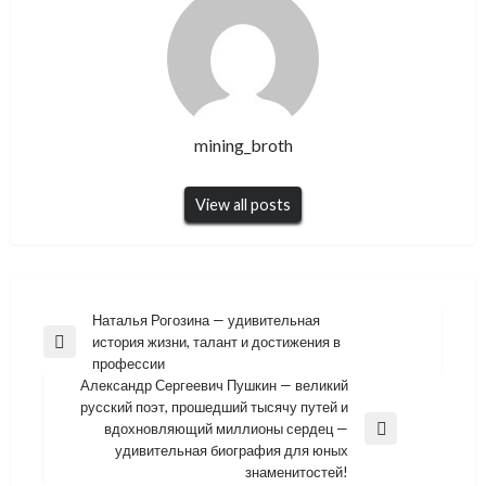
mining_broth
View all posts
Навигация
Наталья Рогозина — удивительная
история жизни, талант и достижения в
по
Previous
профессии
Post
записям
Александр Сергеевич Пушкин — великий
русский поэт, прошедший тысячу путей и
вдохновляющий миллионы сердец —
Next
удивительная биография для юных
Post
знаменитостей!