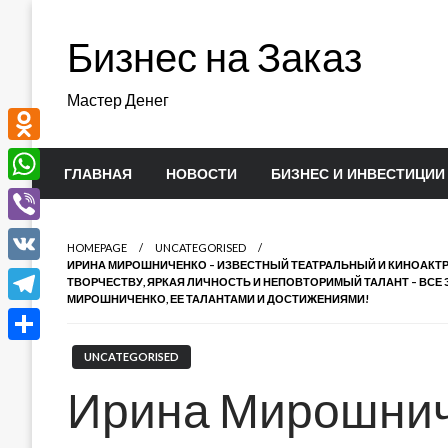
Перейти
к
Бизнес на Заказ
содержимому
Мастер Денег
Odnoklassniki
ГЛАВНАЯ
НОВОСТИ
БИЗНЕС И ИНВЕСТИЦИИ
WhatsApp
Viber
HOMEPAGE
UNCATEGORISED
ИРИНА МИРОШНИЧЕНКО – ИЗВЕСТНЫЙ ТЕАТРАЛЬНЫЙ И КИНОАКТРИ
VK
ТВОРЧЕСТВУ, ЯРКАЯ ЛИЧНОСТЬ И НЕПОВТОРИМЫЙ ТАЛАНТ – ВСЕ 
МИРОШНИЧЕНКО, ЕЕ ТАЛАНТАМИ И ДОСТИЖЕНИЯМИ!
Telegram
Отправить
UNCATEGORISED
Ирина Мирошнич