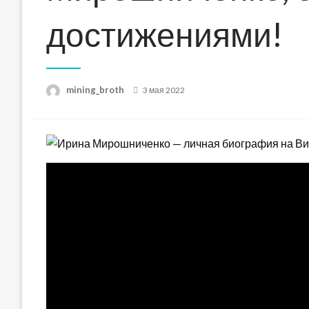
достижениями!
Posted
mining_broth
3 мая 2022
on