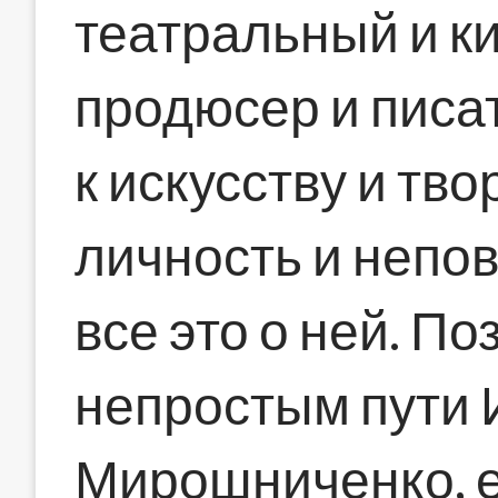
театральный и к
продюсер и писа
к искусству и тво
личность и непо
все это о ней. По
непростым пути
Мирошниченко, е