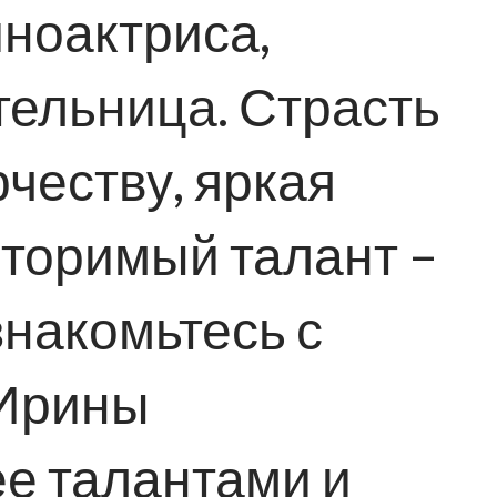
иноактриса,
тельница. Страсть
рчеству, яркая
вторимый талант –
знакомьтесь с
 Ирины
е талантами и