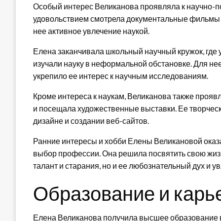
Особый интерес Великанова проявляла к научно-
удовольствием смотрела документальные фильмы о 
нее активное увлечение наукой.
Елена заканчивала школьный научный кружок, где
изучали науку в неформальной обстановке. Для не
укрепило ее интерес к научным исследованиям.
Кроме интереса к наукам, Великанова также прояв
и посещала художественные выставки. Ее творчес
дизайне и создании веб-сайтов.
Ранние интересы и хобби Елены Великановой оказ
выбор профессии. Она решила посвятить свою жизнь
талант и старания, но и ее любознательный дух и ув
Образование и карь
Елена Великанова получила высшее образование в