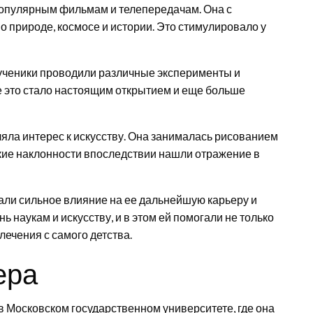
популярным фильмам и телепередачам. Она с
природе, космосе и истории. Это стимулировало у
 ученики проводили различные эксперименты и
е это стало настоящим открытием и еще больше
ляла интерес к искусству. Она занималась рисованием
кие наклонности впоследствии нашли отражение в
али сильное влияние на ее дальнейшую карьеру и
 наукам и искусству, и в этом ей помогали не только
лечения с самого детства.
ера
 Московском государственном университете, где она