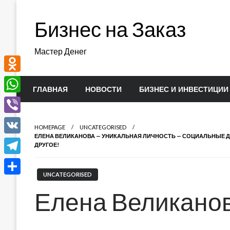
Перейти
к
Бизнес на Заказ
содержимому
Мастер Денег
Odnoklassniki
ГЛАВНАЯ
НОВОСТИ
БИЗНЕС И ИНВЕСТИЦИИ
WhatsApp
Viber
HOMEPAGE
UNCATEGORISED
ЕЛЕНА ВЕЛИКАНОВА — УНИКАЛЬНАЯ ЛИЧНОСТЬ — СОЦИАЛЬНЫЕ Д
VK
ДРУГОЕ!
Telegram
UNCATEGORISED
Отправить
Елена Великанов