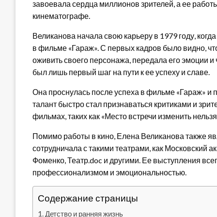
завоевала сердца миллионов зрителей, а ее рабо
кинематографе.
Великанова начала свою карьеру в 1979 году, когда
в фильме «Гараж». С первых кадров было видно, чт
оживить своего персонажа, передала его эмоции и ч
был лишь первый шаг на пути к ее успеху и славе.
Она проснулась после успеха в фильме «Гараж» и 
талант быстро стал признаваться критиками и зрит
фильмах, таких как «Место встречи изменить нельзя
Помимо работы в кино, Елена Великанова также яв
сотрудничала с такими театрами, как Московский а
Фоменко, Театр.doc и другими. Ее выступления вс
профессионализмом и эмоциональностью.
Содержание страницы
Детство и ранняя жизнь