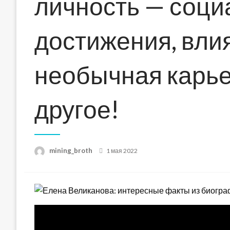
личность — соц
достижения, вли
необычная карье
другое!
Posted
mining_broth
1 мая 2022
on