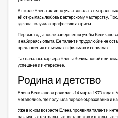
В школе Елена активно участвовала в театральных
ей открылась любовь к актерскому мастерству. По
где она получила профессию актрисы.
Первые годы после завершения учебы Великанова 
и набираясь опыта. Ее талант и трудолюбие не ост
предложения о съемках в фильмах и сериалах.
Так началась карьера Елены Великановой в кинема
успешнее и интереснее.
Родина и детство
Елена Великанова родилась 14 марта 1970 года в М
мегаполисе, где получила первое образование и на
Уже в юном возрасте Елена проявила талант и инте
различных театральных постановках и школьных сп