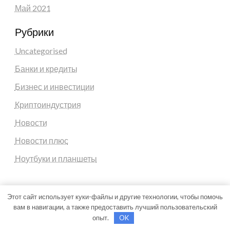
Май 2021
Рубрики
Uncategorised
Банки и кредиты
Бизнес и инвестиции
Криптоиндустрия
Новости
Новости плюс
Ноутбуки и планшеты
Этот сайт использует куки-файлы и другие технологии, чтобы помочь
вам в навигации, а также предоставить лучший пользовательский
Theme by Silk Themes
опыт.
OK