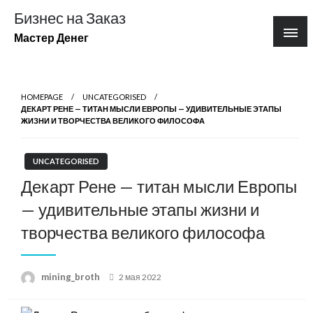
Перейти
Бизнес на Заказ
к
Мастер Денег
содержимому
HOMEPAGE
UNCATEGORISED
ДЕКАРТ РЕНЕ — ТИТАН МЫСЛИ ЕВРОПЫ — УДИВИТЕЛЬНЫЕ ЭТАПЫ
ЖИЗНИ И ТВОРЧЕСТВА ВЕЛИКОГО ФИЛОСОФА
UNCATEGORISED
Декарт Рене — титан мысли Европы
— удивительные этапы жизни и
творчества великого философа
Posted
mining_broth
2 мая 2022
on