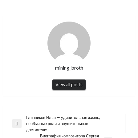
mining_broth
View all posts
Навигация
Глинников Илья — удивительная жизнь,
необычные роли и внушительные
по
Previous
достижения
Post
записям
Биография композитора Сергея