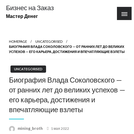
Перейти
Бизнес на Заказ
к
Мастер Денег
содержимому
HOMEPAGE
UNCATEGORISED
БИОГРАФИЯ ВЛАДА СОКОЛОВСКОГО — ОТ РАННИХ ЛЕТ ДО ВЕЛИКИХ
УСПЕХОВ — ЕГО КАРЬЕРА, ДОСТИЖЕНИЯ И ВПЕЧАТЛЯЮЩИЕ ВЗЛЕТЫ
UNCATEGORISED
Биография Влада Соколовского —
от ранних лет до великих успехов —
его карьера, достижения и
впечатляющие взлеты
Posted
mining_broth
1 мая 2022
on