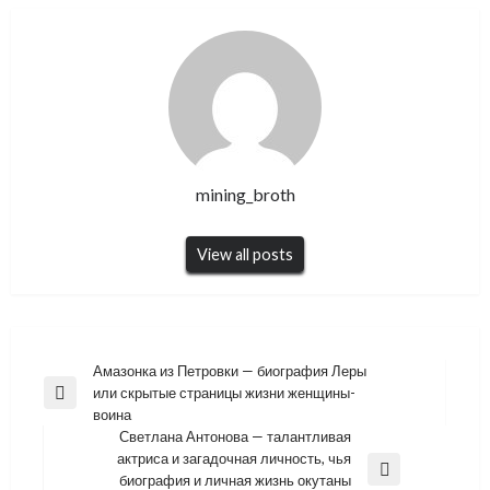
mining_broth
View all posts
Навигация
Амазонка из Петровки — биография Леры
или скрытые страницы жизни женщины-
по
Previous
воина
Post
записям
Светлана Антонова — талантливая
актриса и загадочная личность, чья
Next
биография и личная жизнь окутаны