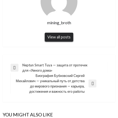
mining_broth
View all posts
Навигация
Neptun Smart Tuya — защита от протечек
Previous
для «Умного дома»
по
Post
Биография Бубновский Сергей
записям
Михайлович — уникальный путь от детства
Next
до мирового признания — карьера,
Post
достижения и важность его работы
YOU MIGHT ALSO LIKE