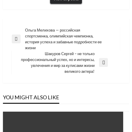
Навигация
Ольга Мелихова — российская
спортсменка, олимпийская чемпионка,
по
Previous
история успеха и забавные подробности ее
записям
Post
жизни
Шакуров Сергей – не только
профессиональный успех, но и интересы,
Next
увлечения и мир за кулисами жизни
Post
великого актера!
YOU MIGHT ALSO LIKE