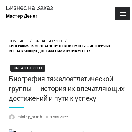
Перейти
Бизнес на Заказ
к
Мастер Денег
содержимому
HOMEPAGE
UNCATEGORISED
БИОГРАФИЯ ТЯЖЕЛОАТЛЕТИЧЕСКОЙ ГРУППЫ — ИСТОРИЯ ИХ
ВПЕЧАТЛЯЮЩИХ ДОСТИЖЕНИЙ И ПУТИ К УСПЕХУ
UNCATEGORISED
Биография тяжелоатлетической
группы — история их впечатляющих
достижений и пути к успеху
Posted
mining_broth
1 мая 2022
on