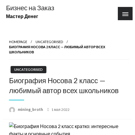
Перейти
Бизнес на Заказ
к
Мастер Денег
содержимому
HOMEPAGE
UNCATEGORISED
БИОГРАФИЯ НОСОВА 2 КЛАСС — ЛЮБИМЫЙ АВТОР ВСЕХ
ШКОЛЬНИКОВ
UNCATEGORISED
Биография Носова 2 класс —
любимый автор всех школьников
Posted
mining_broth
1 мая 2022
on