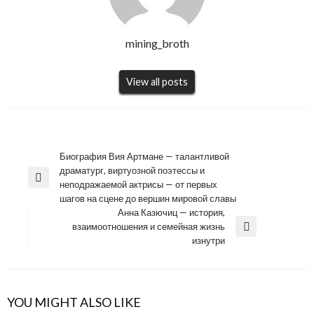
mining_broth
View all posts
Навигация
Биография Вия Артмане — талантливой
драматург, виртуозной поэтессы и
по
Previous
неподражаемой актрисы — от первых
записям
Post
шагов на сцене до вершин мировой славы
Анна Казючиц — история,
взаимоотношения и семейная жизнь
Next
изнутри
Post
YOU MIGHT ALSO LIKE