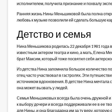
исполнителем, получила признание и похвалу эксп
Ранняя жизнь Нины Меньшиковой была полна открыт
любовь к музыке позволили ей сделать большую кар
Детство и семья
Нина Меньшикова родилась 22 декабря 1981 года в
известным актером театра и кино, а мать, Елена М
брат Максим, который тоже посвятил себя актерско
Из детства Нина запомнила большое количество пое
отец часто участвовал в гастролях. Эти путешест
источником вдохновения. В детстве Нина мечтала ст
она может вызвать у людей.
Семья Меньшиковых всегда была очень дружной и
к выбору дочери и всегда поддерживали ее в ее т
для Нины, и она благодарна им за ту веру, которую 