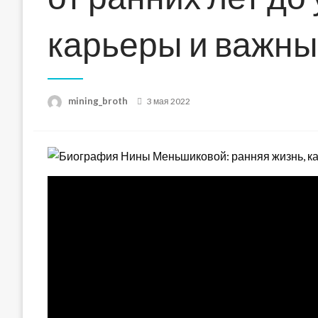
карьеры и важны
Posted
mining_broth
3 мая 2022
on