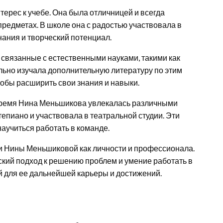
рес к учебе. Она была отличницей и всегда
предметах. В школе она с радостью участвовала в
нания и творческий потенциал.
вязанные с естественными науками, такими как
ельно изучала дополнительную литературу по этим
тобы расширить свои знания и навыки.
 время Нина Меньшикова увлекалась различными
епиано и участвовала в театральной студии. Эти
научиться работать в команде.
и Нины Меньшиковой как личности и профессионала.
ский подход к решению проблем и умение работать в
й для ее дальнейшей карьеры и достижений.