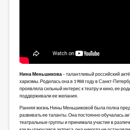
Нина Меньшикова
– талантливый российский актё
харизмы. Родилась она в 1988 году в Санкт-Петерб
проявляла сильный интерес к театру и кино, ее ро
поддерживали ее желания.
Ранняя жизнь Нины Меньшиковой была полна преда
развивать ее таланты. Она постоянно обучалась а
театральные группы и принимала участие в различ
как выдающаяся актриса, она никогда не останавл