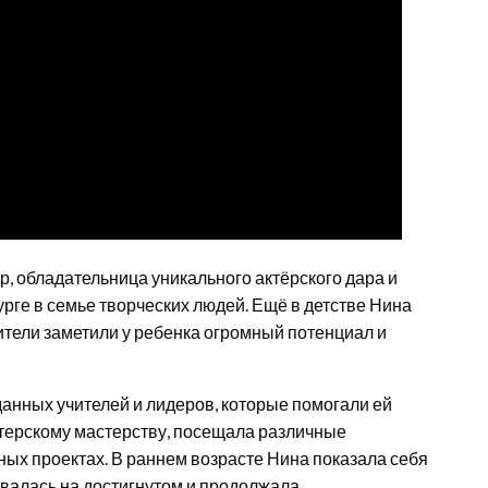
р, обладательница уникального актёрского дара и
урге в семье творческих людей. Ещё в детстве Нина
дители заметили у ребенка огромный потенциал и
нных учителей и лидеров, которые помогали ей
ктерскому мастерству, посещала различные
ных проектах. В раннем возрасте Нина показала себя
ивалась на достигнутом и продолжала