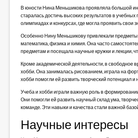
В юности Нина Меньшикова проявляла большой инте
старалась достичь высоких результатов в учебных 
олимпиадах и конкурсах, где могла проявить свои з
Особенно Нину Меньшикову привлекали предметы с
математика, физика и химия. Она часто самостоят
предметам и посещала научные кружки и лекции, ч
Кроме академической деятельности, в свободное
хобби. Она занималась рисованием, играла на форт
хобби помогли ей развить творческий потенциал и 
Учеба и хобби играли важную роль в формировани
Они помогли ей развить научный склад ума, творче
команде. Эти навыки и качества стали важной базо
Научные интересы