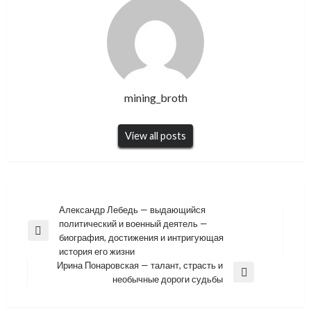
mining_broth
View all posts
Навигация
Александр Лебедь — выдающийся
политический и военный деятель —
по
Previous
биография, достижения и интригующая
записям
Post
история его жизни
Ирина Понаровская — талант, страсть и
Next
необычные дороги судьбы
Post