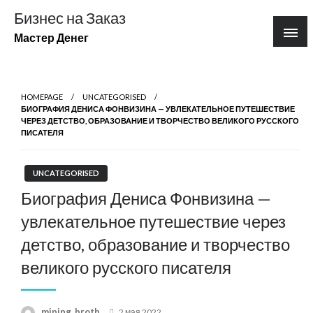
Перейти
Бизнес на Заказ
к
Мастер Денег
содержимому
HOMEPAGE
UNCATEGORISED
БИОГРАФИЯ ДЕНИСА ФОНВИЗИНА — УВЛЕКАТЕЛЬНОЕ ПУТЕШЕСТВИЕ
ЧЕРЕЗ ДЕТСТВО, ОБРАЗОВАНИЕ И ТВОРЧЕСТВО ВЕЛИКОГО РУССКОГО
ПИСАТЕЛЯ
UNCATEGORISED
Биография Дениса Фонвизина —
увлекательное путешествие через
детство, образование и творчество
великого русского писателя
Posted
mining_broth
2 мая 2022