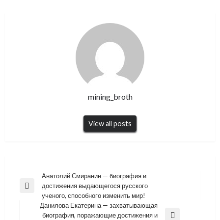
mining_broth
View all posts
Навигация
Анатолий Смиранин — биография и
достижения выдающегося русского
по
Previous
ученого, способного изменить мир!
Post
записям
Данилова Екатерина — захватывающая
биография, поражающие достижения и
Next