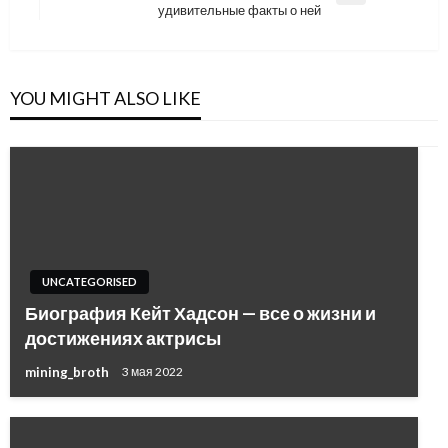
удивительные факты о ней
Post
YOU MIGHT ALSO LIKE
UNCATEGORISED
Биография Кейт Хадсон — все о жизни и
достижениях актрисы
mining_broth
3 мая 2022