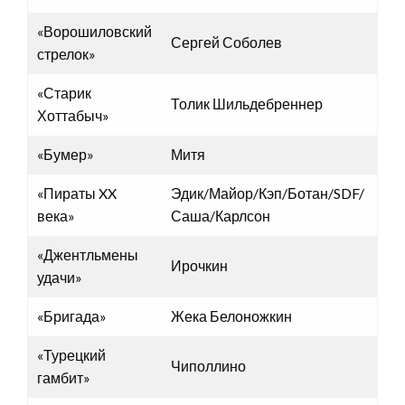
«Ворошиловский
Сергей Соболев
стрелок»
«Старик
Толик Шильдебреннер
Хоттабыч»
«Бумер»
Митя
«Пираты XX
Эдик/Майор/Кэп/Ботан/SDF/
века»
Саша/Карлсон
«Джентльмены
Ирочкин
удачи»
«Бригада»
Жека Белоножкин
«Турецкий
Чиполлино
гамбит»