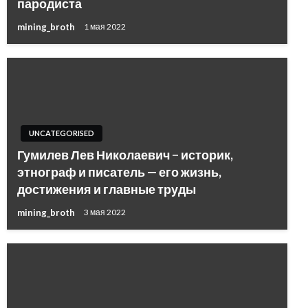
пародиста
mining_broth
1 мая 2022
UNCATEGORISED
Гумилев Лев Николаевич − историк,
этнограф и писатель — его жизнь,
достижения и главные труды
mining_broth
3 мая 2022