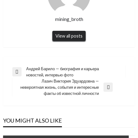
mining_broth
View all posts
Навигация
Андрей Барило — биография и карьера
Previous
новостей, интервью фото
по
Post
Лазич Виктория Эдуардовна —
записям
невероятная жизнь, события и интересные
Next
факты об известной личности
Post
YOU MIGHT ALSO LIKE