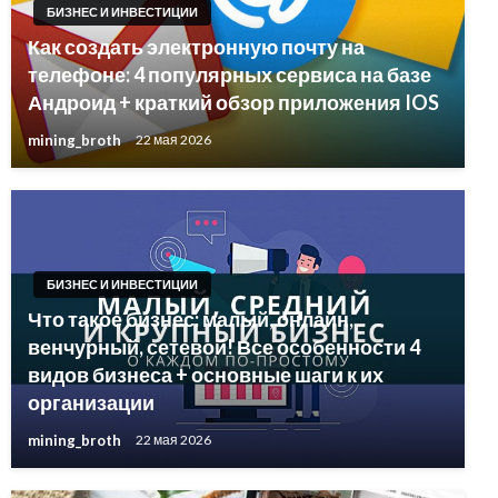
БИЗНЕС И ИНВЕСТИЦИИ
Как создать электронную почту на
телефоне: 4 популярных сервиса на базе
Андроид + краткий обзор приложения IOS
mining_broth
22 мая 2026
БИЗНЕС И ИНВЕСТИЦИИ
Что такое бизнес: малый, онлайн,
венчурный, сетевой! Все особенности 4
видов бизнеса + основные шаги к их
организации
mining_broth
22 мая 2026