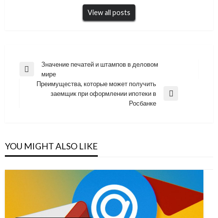
View all posts
Навигация
Значение печатей и штампов в деловом
Previous
мире
по
Post
Преимущества, которые может получить
записям
заемщик при оформлении ипотеки в
Next
Росбанке
Post
YOU MIGHT ALSO LIKE