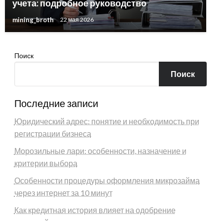
учета: подробное руководство
mining_broth
22 мая 2026
Поиск
Поиск
Последние записи
Юридический адрес: понятие и необходимость при
регистрации бизнеса
Морозильные лари: особенности, назначение и
критерии выбора
Особенности процедуры оформления микрозайма
через интернет за 10 минут
Как кредитная история влияет на одобрение