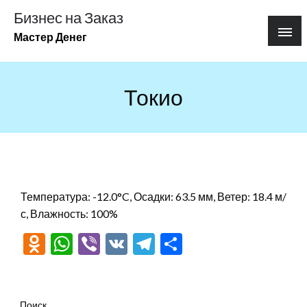
Перейти
Бизнес на Заказ
к
Мастер Денег
содержимому
Токио
Температура: -12.0°C, Осадки: 63.5 мм, Ветер: 18.4 м/
с, Влажность: 100%
Odnoklassniki
WhatsApp
Viber
VK
Telegram
Отправить
Поиск