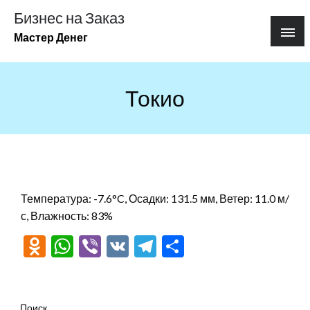
Перейти
Бизнес на Заказ
к
Мастер Денег
содержимому
Токио
Температура: -7.6°C, Осадки: 131.5 мм, Ветер: 11.0 м/
с, Влажность: 83%
Odnoklassniki
WhatsApp
Viber
VK
Telegram
Отправить
Поиск