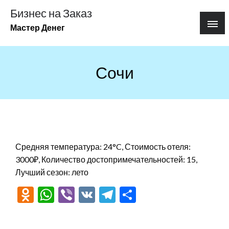
Перейти
Бизнес на Заказ
к
Мастер Денег
содержимому
Сочи
Средняя температура: 24°C, Стоимость отеля:
3000₽, Количество достопримечательностей: 15,
Лучший сезон: лето
Odnoklassniki
WhatsApp
Viber
VK
Telegram
Отправить