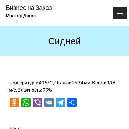
Перейти
Бизнес на Заказ
к
Мастер Денег
содержимому
Сидней
Температура: 40.5°C, Осадки: 269.4 мм, Ветер: 18.6
м/с, Влажность: 79%
Odnoklassniki
WhatsApp
Viber
VK
Telegram
Отправить
Поиск