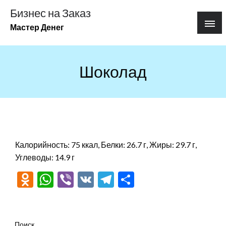
Перейти
Бизнес на Заказ
к
Мастер Денег
содержимому
Шоколад
Калорийность: 75 ккал, Белки: 26.7 г, Жиры: 29.7 г,
Углеводы: 14.9 г
Odnoklassniki
WhatsApp
Viber
VK
Telegram
Отправить
Поиск