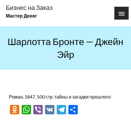
Перейти
Бизнес на Заказ
к
Мастер Денег
содержимому
Шарлотта Бронте — Джейн
Эйр
Роман, 1847, 500 стр. тайны и загадки прошлого
Odnoklassniki
WhatsApp
Viber
VK
Telegram
Отправить