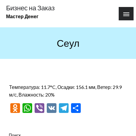
Перейти
Бизнес на Заказ
к
Мастер Денег
содержимому
Сеул
Температура: 11.7°C, Осадки: 156.1 мм, Ветер: 29.9
м/с, Влажность: 20%
Odnoklassniki
WhatsApp
Viber
VK
Telegram
Отправить
Поиск