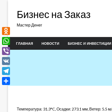
Перейти
к
Бизнес на Заказ
содержимому
Мастер Денег
Odnoklassniki
ГЛАВНАЯ
НОВОСТИ
БИЗНЕС И ИНВЕСТИЦИИ
WhatsApp
Viber
VK
Telegram
Отправить
Температура: 31.3°C, Осадки: 273.1 мм, Ветер: 5.5 м